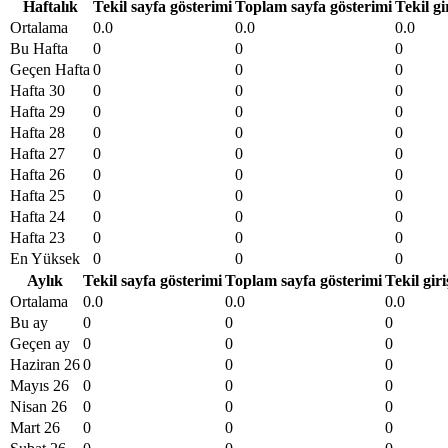
Haftalık
Tekil sayfa gösterimi
Toplam sayfa gösterimi
Tekil gi
Ortalama
0.0
0.0
0.0
Bu Hafta
0
0
0
Geçen Hafta
0
0
0
Hafta 30
0
0
0
Hafta 29
0
0
0
Hafta 28
0
0
0
Hafta 27
0
0
0
Hafta 26
0
0
0
Hafta 25
0
0
0
Hafta 24
0
0
0
Hafta 23
0
0
0
En Yüksek
0
0
0
Aylık
Tekil sayfa gösterimi
Toplam sayfa gösterimi
Tekil giri
Ortalama
0.0
0.0
0.0
Bu ay
0
0
0
Geçen ay
0
0
0
Haziran 26
0
0
0
Mayıs 26
0
0
0
Nisan 26
0
0
0
Mart 26
0
0
0