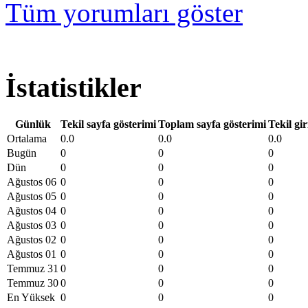
Tüm yorumları göster
İstatistikler
Günlük
Tekil sayfa gösterimi
Toplam sayfa gösterimi
Tekil gir
Ortalama
0.0
0.0
0.0
Bugün
0
0
0
Dün
0
0
0
Ağustos 06
0
0
0
Ağustos 05
0
0
0
Ağustos 04
0
0
0
Ağustos 03
0
0
0
Ağustos 02
0
0
0
Ağustos 01
0
0
0
Temmuz 31
0
0
0
Temmuz 30
0
0
0
En Yüksek
0
0
0