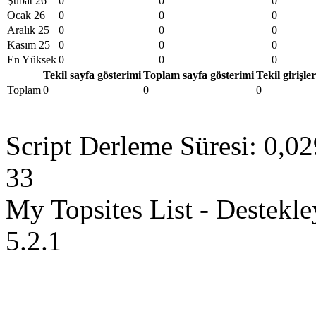
Şubat 26
0
0
0
Ocak 26
0
0
0
Aralık 25
0
0
0
Kasım 25
0
0
0
En Yüksek
0
0
0
Tekil sayfa gösterimi
Toplam sayfa gösterimi
Tekil girişler
Toplam
0
0
0
Script Derleme Süresi: 0,02
33
My Topsites List - Destekl
5.2.1